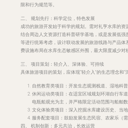
限和行为规范等。
二、 规划先行：科学定位，特色发展
成功的旅游开发始于科学的规划。需对礼亨水库的资
结合周边人文资源打造科普研学基地，或是发展低强
等进行统筹考虑，设计联动发展的旅游线路与产品体
费设施布局在水库生态敏感区外围，最大限度减少对
三、 项目策划：轻介入、深体验、可持续
具体旅游项目的策划，应体现“轻介入”的生态理念和“
自然教育类项目
：开发生态观测栈道、湿地科普
休闲运动类项目
：在适宜区域规划环湖自行车道
电瓶船观光为主，并严格限定活动范围与船舶数
文化体验类项目
：深入挖掘水库建设历史、当地
服务配套项目
：鼓励发展生态民宿、农家乐（需
四、 机制创新：多元共治，长效运营