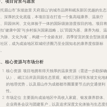
一、项目背景与愿景
托眉山市“东坡故里·天府眉山”的城市品牌和岷东新区优越的生态
底、深厚的文化底蕴，本项目旨在打造一个集高端康养、温泉疗
愈、田园休闲、文化体验于一体的国际级旅游度假目的地。项目
扣“健康中国”与乡村振兴国家战略，以“田园为基、康养为核、温
泉为脉、文化为魂”，构建一个全龄友好、四季皆宜的复合型旅居
养社区，成为成渝地区双城经济圈乃至全国知名的康养度假新标
杆。
二、核心资源与市场分析
核心资源
: 项目地拥有得天独厚的温泉资源（需进一步勘探确
认）、岷江沿岸及田园生态景观、毗邻三苏祠等东坡文化地
的地理优势，以及眉山作为成都都市圈重要节点的交通便利
性。
市场定位
: 主要面向成渝地区中高收入家庭、银发康养群体、
企业商务会议与团建客户，以及追求深度文化体验与生态度