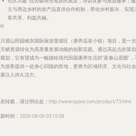
社区共建
: 优先吸纳当地居民就业，培训其参与旅游服务；建
立与周边乡村的农产品直供合作机制，带动乡村振兴，实现
客共享、利益共融。
##
四川眉山田园岷东国际旅游度假区（康养温泉小镇）项目，是一
将天赋资源转化为高质量发展动能的创新实践。通过高起点的策
与规划，它有望成为一幅描绘现代田园康养生活的“富春山居图”，
仅为游客提供一处身心归隐的胜地，更将为区域经济、文化与社
发展注入持久活力。
若转载，请注明出处：http://www.njyjwy.com/product/73.html
新时间：2026-08-06 03:15:08