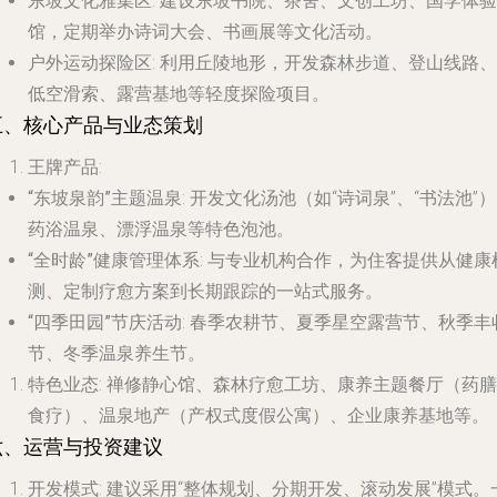
东坡文化雅集区
: 建设东坡书院、茶舍、文创工坊、国学体验
馆，定期举办诗词大会、书画展等文化活动。
户外运动探险区
: 利用丘陵地形，开发森林步道、登山线路、
低空滑索、露营基地等轻度探险项目。
五、核心产品与业态策划
王牌产品
:
“东坡泉韵”主题温泉
: 开发文化汤池（如“诗词泉”、“书法池”
药浴温泉、漂浮温泉等特色泡池。
“全时龄”健康管理体系
: 与专业机构合作，为住客提供从健康
测、定制疗愈方案到长期跟踪的一站式服务。
“四季田园”节庆活动
: 春季农耕节、夏季星空露营节、秋季丰
节、冬季温泉养生节。
特色业态
: 禅修静心馆、森林疗愈工坊、康养主题餐厅（药膳
食疗）、温泉地产（产权式度假公寓）、企业康养基地等。
六、运营与投资建议
开发模式
: 建议采用“整体规划、分期开发、滚动发展”模式。