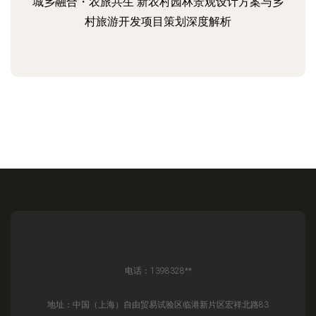
城乡融合・农旅共生 新农村园林景观设计方案与乡
村旅游开发项目策划深度解析
电话：1398328**
地址：中国（上海）自由贸易试验区临港新片区宏祥北路83