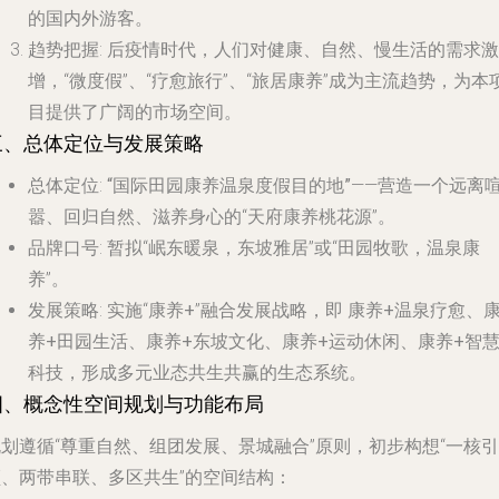
的国内外游客。
趋势把握
: 后疫情时代，人们对健康、自然、慢生活的需求激
增，“微度假”、“疗愈旅行”、“旅居康养”成为主流趋势，为本
目提供了广阔的市场空间。
三、总体定位与发展策略
总体定位
:
“国际田园康养温泉度假目的地”
——营造一个远离
嚣、回归自然、滋养身心的“天府康养桃花源”。
品牌口号
: 暂拟“岷东暖泉，东坡雅居”或“田园牧歌，温泉康
养”。
发展策略
: 实施“
康养+
”融合发展战略，即
康养+温泉疗愈、
养+田园生活、康养+东坡文化、康养+运动休闲、康养+智
科技
，形成多元业态共生共赢的生态系统。
四、概念性空间规划与功能布局
划遵循“尊重自然、组团发展、景城融合”原则，初步构想“一核引
领、两带串联、多区共生”的空间结构：