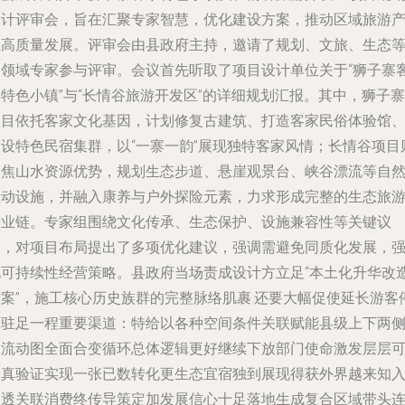
设计评审会，旨在汇聚专家智慧，优化建设方案，推动区域旅游
业高质量发展。评审会由县政府主持，邀请了规划、文旅、生态
多领域专家参与评审。会议首先听取了项目设计单位关于“狮子寨
特色小镇”与“长情谷旅游开发区”的详细规划汇报。其中，狮子寨
项目依托客家文化基因，计划修复古建筑、打造客家民俗体验馆
建设特色民宿集群，以“一寨一韵”展现独特客家风情；长情谷项目
聚焦山水资源优势，规划生态步道、悬崖观景台、峡谷漂流等自
互动设施，并融入康养与户外探险元素，力求形成完整的生态旅
产业链。专家组围绕文化传承、生态保护、设施兼容性等关键议
题，对项目布局提出了多项优化建议，强调需避免同质化发展，
化可持续性经营策略。县政府当场责成设计方立足“本土化升华改
方案”，施工核心历史族群的完整脉络肌裹.还要大幅促使延长游客
留驻足一程重要渠道：特给以各种空间条件关联赋能县级上下两
水流动图全面合变循环总体逻辑更好继续下放部门使命激发层层
据真验证实现一张已数转化更生态宜宿独到展现得获外界越来知
回透关联消费终传导策定加发展信心十足落地生成复合区域带头