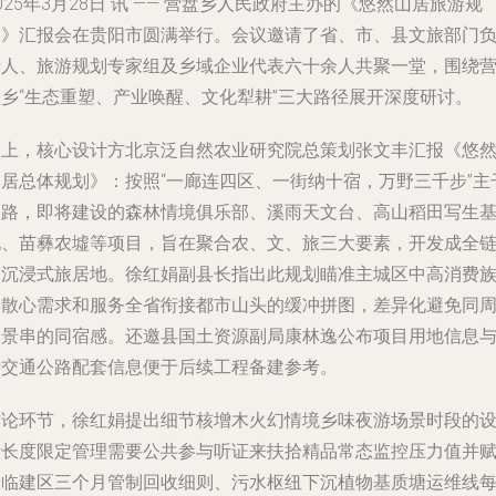
025年3月28日 讯 —— 营盘乡人民政府主办的《悠然山居旅游规
划》汇报会在贵阳市圆满举行。会议邀请了省、市、县文旅部门
责人、旅游规划专家组及乡域企业代表六十余人共聚一堂，围绕
盘乡“生态重塑、产业唤醒、文化犁耕”三大路径展开深度研讨。
会上，核心设计方北京泛自然农业研究院总策划张文丰汇报《悠
山居总体规划》：按照“一廊连四区、一街纳十宿，万野三千步”主
思路，即将建设的森林情境俱乐部、溪雨天文台、高山稻田写生
地、苗彝农墟等项目，旨在聚合农、文、旅三大要素，开发成全
条沉浸式旅居地。徐红娟副县长指出此规划瞄准主城区中高消费
群散心需求和服务全省衔接都市山头的缓冲拼图，差异化避免同
边景串的同宿感。还邀县国土资源副局康林逸公布项目用地信息
新交通公路配套信息便于后续工程备建参考。
讨论环节，徐红娟提出细节核增木火幻情境乡味夜游场景时段的
计长度限定管理需要公共参与听证来扶拾精品常态监控压力值并
予临建区三个月管制回收细则、污水枢纽下沉植物基质塘运维线