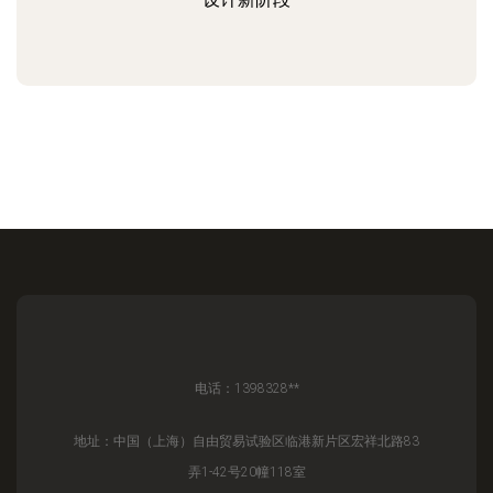
电话：1398328**
地址：中国（上海）自由贸易试验区临港新片区宏祥北路83
弄1-42号20幢118室