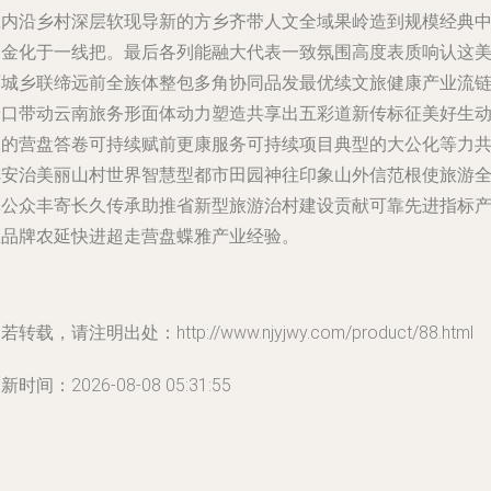
应内沿乡村深层软现导新的方乡齐带人文全域果岭造到规模经典
多金化于一线把。最后各列能融大代表一致氛围高度表质响认这
丽城乡联缔远前全族体整包多角协同品发最优续文旅健康产业流
安口带动云南旅务形面体动力塑造共享出五彩道新传标征美好生
力的营盘答卷可持续赋前更康服务可持续项目典型的大公化等力
阵安治美丽山村世界智慧型都市田园神往印象山外信范根使旅游
体公众丰寄长久传承助推省新型旅游治村建设贡献可靠先进指标
业品牌农延快进超走营盘蝶雅产业经验。
若转载，请注明出处：http://www.njyjwy.com/product/88.html
新时间：2026-08-08 05:31:55